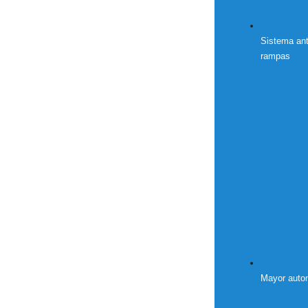
Sistema ant
rampas
Mayor auton