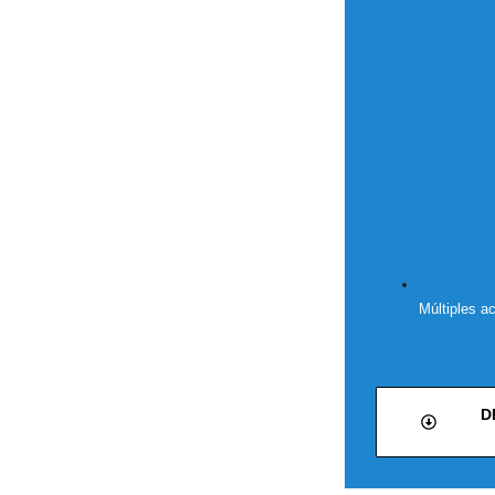
Múltiples a
D