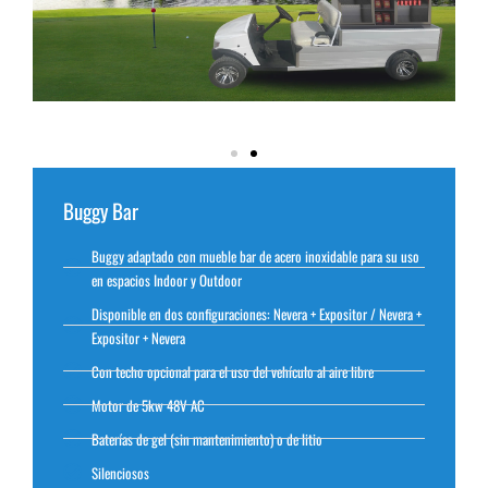
Buggy Bar
Buggy adaptado con mueble bar de acero inoxidable para su uso
en espacios Indoor y Outdoor
Disponible en dos configuraciones: Nevera + Expositor / Nevera +
Expositor + Nevera
Con techo opcional para el uso del vehículo al aire libre
Motor de 5kw 48V AC
Baterías de gel (sin mantenimiento) o de litio
Silenciosos